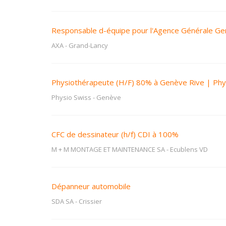
Responsable d-équipe pour l'Agence Générale G
AXA
-
Grand-Lancy
Physiothérapeute (H/F) 80% à Genève Rive | Phy
Physio Swiss
-
Genève
CFC de dessinateur (h/f) CDI à 100%
M + M MONTAGE ET MAINTENANCE SA
-
Ecublens VD
Dépanneur automobile
SDA SA
-
Crissier