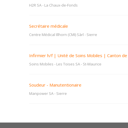
H2R SA
-
La Chaux-de-Fonds
Secrétaire médicale
Centre Médical Illhorn (CMI) Sàrl
-
Sierre
Infirmier h/f | Unité de Soins Mobiles | Canton de
Soins Mobiles - Les Toises SA
-
St-Maurice
Soudeur - Manutentionaire
Manpower SA
-
Sierre