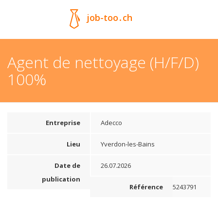
job-too
.
ch
Agent de nettoyage (H/F/D)
100%
Entreprise
Adecco
Lieu
Yverdon-les-Bains
Date de
26.07.2026
publication
Référence
5243791