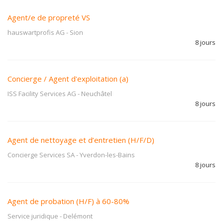
Agent/e de propreté VS
hauswartprofis AG
-
Sion
8 jours
Concierge / Agent d'exploitation (a)
ISS Facility Services AG
-
Neuchâtel
8 jours
Agent de nettoyage et d’entretien (H/F/D)
Concierge Services SA
-
Yverdon-les-Bains
8 jours
Agent de probation (H/F) à 60-80%
Service juridique
-
Delémont