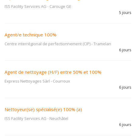
ISS Facility Services AG
-
Carouge GE
5 jours
Agent/e technique 100%
Centre interrégional de perfectionnement (CIP)
-
Tramelan
6 jours
Agent de nettoyage (H/F) entre 50% et 100%
Express Nettoyages Sàrl
-
Courroux
6 jours
Nettoyeur(se) spécialisé(e) 100% (a)
ISS Facility Services AG
-
Neuchâtel
6 jours