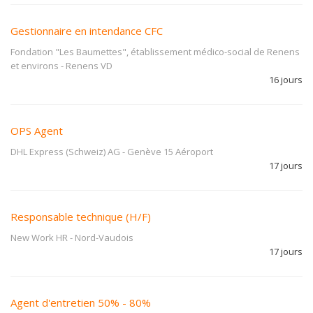
Gestionnaire en intendance CFC
Fondation "Les Baumettes", établissement médico-social de Renens
et environs
-
Renens VD
16 jours
OPS Agent
DHL Express (Schweiz) AG
-
Genève 15 Aéroport
17 jours
Responsable technique (H/F)
New Work HR
-
Nord-Vaudois
17 jours
Agent d'entretien 50% - 80%