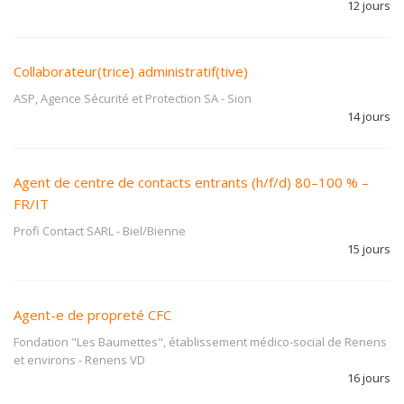
12 jours
Collaborateur(trice) administratif(tive)
ASP, Agence Sécurité et Protection SA
-
Sion
14 jours
Agent de centre de contacts entrants (h/f/d) 80–100 % –
FR/IT
Profi Contact SARL
-
Biel/Bienne
15 jours
Agent-e de propreté CFC
Fondation "Les Baumettes", établissement médico-social de Renens
et environs
-
Renens VD
16 jours