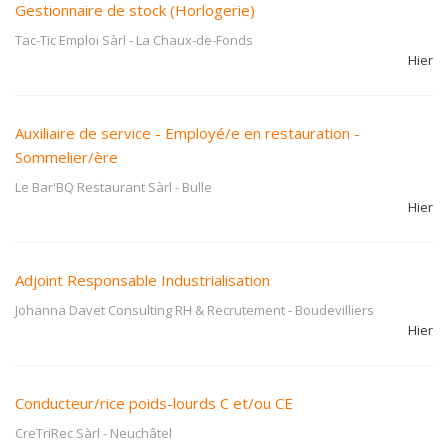
Gestionnaire de stock (Horlogerie)
Tac-Tic Emploi Sàrl
-
La Chaux-de-Fonds
Hier
Auxiliaire de service - Employé/e en restauration -
Sommelier/ère
Le Bar'BQ Restaurant Sàrl
-
Bulle
Hier
Adjoint Responsable Industrialisation
Johanna Davet Consulting RH & Recrutement
-
Boudevilliers
Hier
Conducteur/rice poids-lourds C et/ou CE
CreTriRec Sàrl
-
Neuchâtel