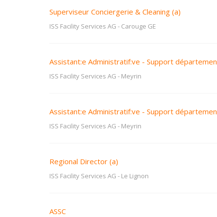
Superviseur Conciergerie & Cleaning (a)
ISS Facility Services AG
-
Carouge GE
Assistant:e Administratif:ve - Support départeme
ISS Facility Services AG
-
Meyrin
Assistant:e Administratif:ve - Support départeme
ISS Facility Services AG
-
Meyrin
Regional Director (a)
ISS Facility Services AG
-
Le Lignon
ASSC