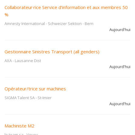
Collaborateur·rice Service d’information et aux membres 50
%
Amnesty International - Schweizer Sektion
-
Bern
Aujourd'hui
Gestionnaire Sinistres Transport (all genders)
AXA
-
Lausanne Dist
Aujourd'hui
Opérateur/trice sur machines
SIGMA Talent SA
-
St-Imier
Aujourd'hui
Machiniste M2
le team sa
-
Vevey