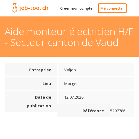
job-too
.
ch
Créer mon compte
Me connecter
Aide monteur électricien H/F
- Secteur canton de Vaud
Entreprise
ValJob
Lieu
Morges
Date de
12.07.2026
publication
Référence
5297786