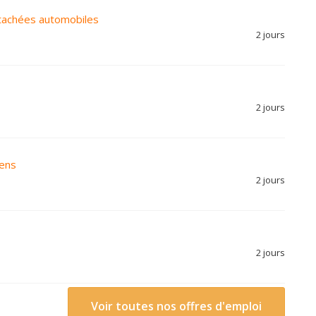
étachées automobiles
2 jours
2 jours
nens
2 jours
2 jours
Voir toutes nos offres d'emploi