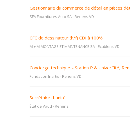
Gestionnaire du commerce de détail en pièces d
SFA Fournitures Auto SA
-
Renens VD
CFC de dessinateur (h/f) CDI à 100%
M + M MONTAGE ET MAINTENANCE SA
-
Ecublens VD
Concierge technique – Station R & UniverCité, Re
Fondation Inartis
-
Renens VD
Secrétaire d-unité
État de Vaud
-
Renens