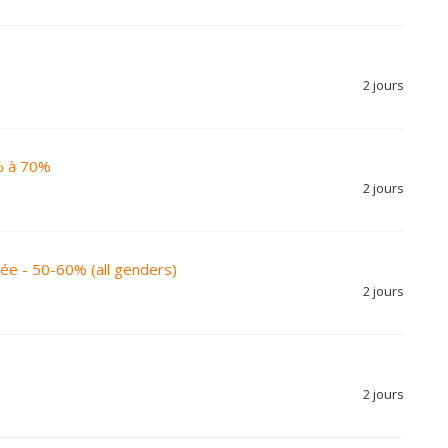
2 jours
% à 70%
2 jours
vée - 50-60% (all genders)
2 jours
2 jours