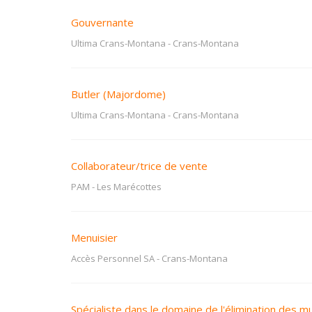
Gouvernante
Ultima Crans-Montana
-
Crans-Montana
Butler (Majordome)
Ultima Crans-Montana
-
Crans-Montana
Collaborateur/trice de vente
PAM
-
Les Marécottes
Menuisier
Accès Personnel SA
-
Crans-Montana
Spécialiste dans le domaine de l'élimination des m