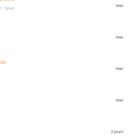
Hier
r
-
Spiez
Hier
ces
Hier
Hier
2 jours