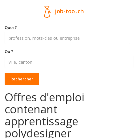
job-too
.
ch
Quoi ?
Oú ?
Rechercher
Offres d'emploi
contenant
apprentissage
polydesigner