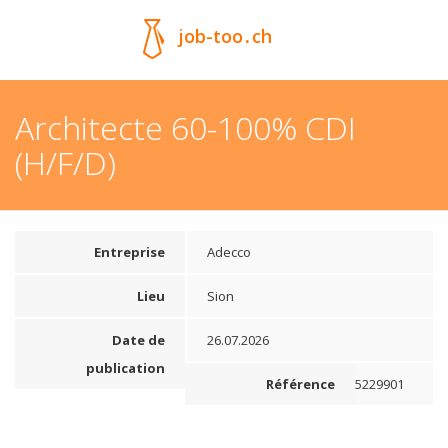
job-too
.
ch
Architecte 60-100% CDI
(H/F/D)
Entreprise
Adecco
Lieu
Sion
Date de
26.07.2026
publication
Référence
5229901