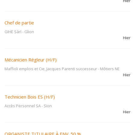
Hier
Chef de partie
GIHE Sàrl
-
Glion
Hier
Mécanicien Régleur (H/F)
Maffioli emplois et Cie, Jacques Parenti successeur
-
Môtiers NE
Hier
Technicien Bois ES (H/F)
Accès Personnel SA
-
Sion
Hier
ORGANISTE TITULAIRE À ENV. 50 %