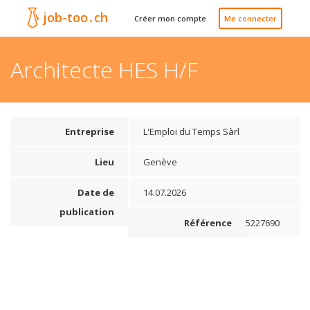
job-too
.
ch
Créer mon compte
Me connecter
Architecte HES H/F
Entreprise
L'Emploi du Temps Sàrl
Lieu
Genève
Date de
14.07.2026
publication
Référence
5227690