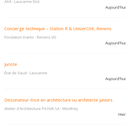
AXA
-
Lausanne Dist
Aujourd'hui
Concierge technique – Station R & UniverCité, Renens
Fondation Inartis
-
Renens VD
Aujourd'hui
Juriste
État de Vaud
-
Lausanne
Aujourd'hui
Dessinateur-trice en architecture ou architecte juniors
Atelier d'Architecture PA Felli SA
-
Monthey
Hier