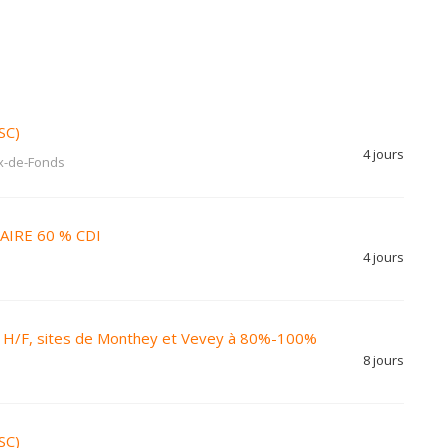
SC)
4 jours
x-de-Fonds
IRE 60 % CDI
4 jours
C) H/F, sites de Monthey et Vevey à 80%-100%
8 jours
SC)