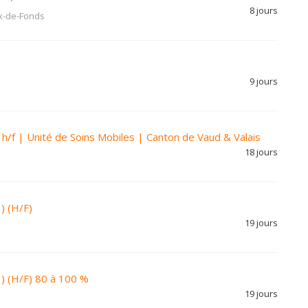
8 jours
x-de-Fonds
9 jours
h/f | Unité de Soins Mobiles | Canton de Vaud & Valais
18 jours
) (H/F)
19 jours
 ) (H/F) 80 à 100 %
19 jours