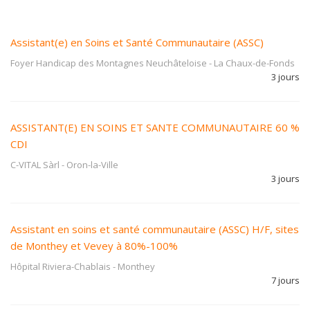
Assistant(e) en Soins et Santé Communautaire (ASSC)
Foyer Handicap des Montagnes Neuchâteloise
-
La Chaux-de-Fonds
3 jours
ASSISTANT(E) EN SOINS ET SANTE COMMUNAUTAIRE 60 %
CDI
C-VITAL Sàrl
-
Oron-la-Ville
3 jours
Assistant en soins et santé communautaire (ASSC) H/F, sites
de Monthey et Vevey à 80%-100%
Hôpital Riviera-Chablais
-
Monthey
7 jours