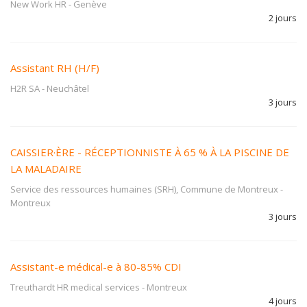
New Work HR
-
Genève
2 jours
Assistant RH (H/F)
H2R SA
-
Neuchâtel
3 jours
CAISSIER·ÈRE - RÉCEPTIONNISTE À 65 % À LA PISCINE DE
LA MALADAIRE
Service des ressources humaines (SRH), Commune de Montreux
-
Montreux
3 jours
Assistant-e médical-e à 80-85% CDI
Treuthardt HR medical services
-
Montreux
4 jours