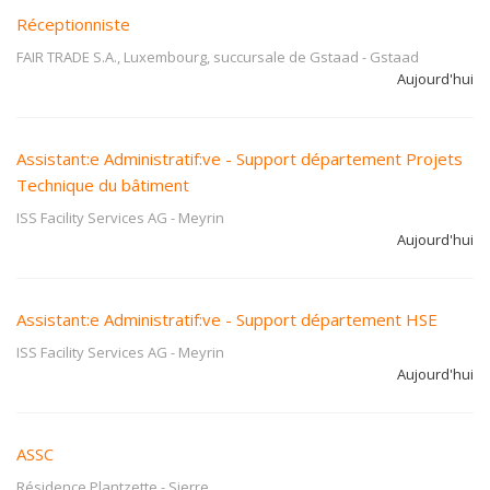
Réceptionniste
FAIR TRADE S.A., Luxembourg, succursale de Gstaad
-
Gstaad
Aujourd'hui
Assistant:e Administratif:ve - Support département Projets
Technique du bâtiment
ISS Facility Services AG
-
Meyrin
Aujourd'hui
Assistant:e Administratif:ve - Support département HSE
ISS Facility Services AG
-
Meyrin
Aujourd'hui
ASSC
Résidence Plantzette
-
Sierre