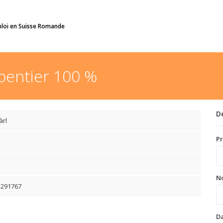
ploi en Suisse Romande
pentier 100 %
D
àrl
P
N
5291767
Da