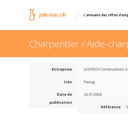
/
job-too
.
ch
L'annuaire des offres d'em
Charpentier / Aide-char
Entreprise
LEOTECH Constructions S
Lieu
Faoug
Date de
22.07.2026
publication
Référence