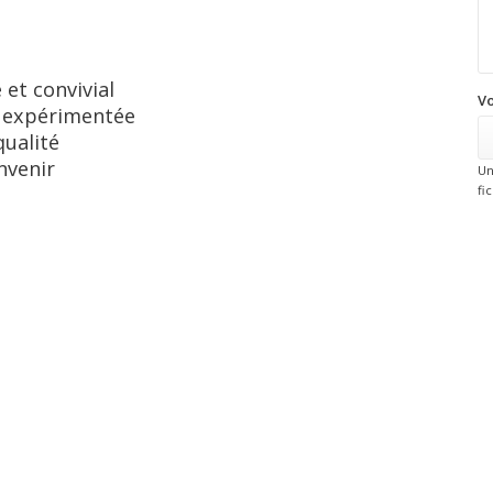
et convivial
Vo
e expérimentée
qualité
nvenir
Un
fi