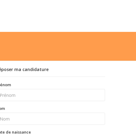
époser ma candidature
rénom
om
te de naissance