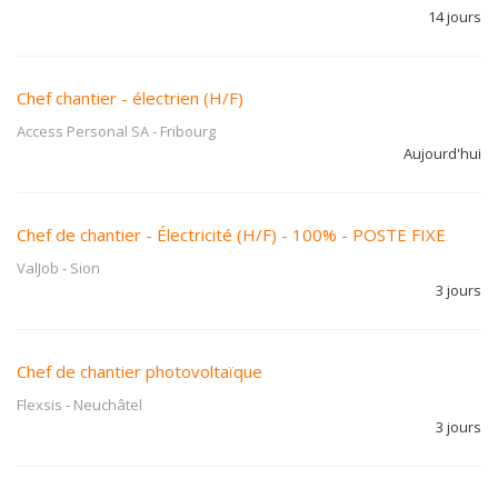
14 jours
Chef chantier - électrien (H/F)
Access Personal SA
-
Fribourg
Aujourd'hui
Chef de chantier - Électricité (H/F) - 100% - POSTE FIXE
ValJob
-
Sion
3 jours
Chef de chantier photovoltaïque
Flexsis
-
Neuchâtel
3 jours