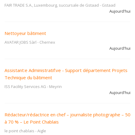
FAIR TRADE S.A., Luxembourg, succursale de Gstaad
-
Gstaad
Aujourd'hui
Nettoyeur bâtiment
AVATAR JOBS Sàrl
-
Chernex
Aujourd'hui
Assistant:e Administratif:ve - Support département Projets
Technique du bâtiment
ISS Facility Services AG
-
Meyrin
Aujourd'hui
Rédacteur/rédactrice en chef – journaliste photographe – 50
à 70 % – Le Point Chablais
le point chablais
-
Aigle