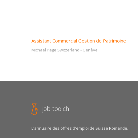
Assistant Commercial Gestion de Patrimoine
Michael Page Switzerland
-
Genève
job-too.ch
L'annuaire des offres d'emploi de Suisse Romande.