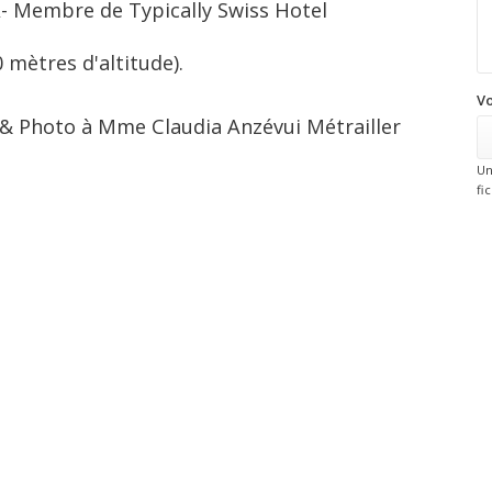
A- Membre de Typically Swiss Hotel
.
0 mètres d'altitude).
Vo
s & Photo à Mme Claudia Anzévui Métrailler
Un
fi