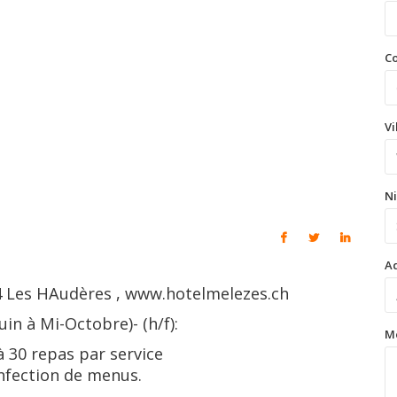
Co
Vi
Ni
Ad
4 Les HAudères , www.hotelmelezes.ch
uin à Mi-Octobre)- (h/f):
M
à 30 repas par service
onfection de menus.