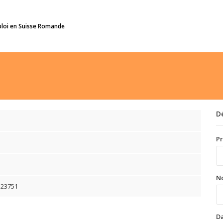
ploi en Suisse Romande
D
P
N
323751
Da