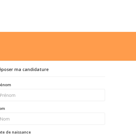
époser ma candidature
rénom
om
te de naissance