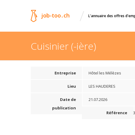
/
job-too
.
ch
L'annuaire des offres d'em
Cuisinier (-ière)
Entreprise
Hôtel les Mélèzes
Lieu
LES HAUDERES
Date de
21.07.2026
publication
Référence