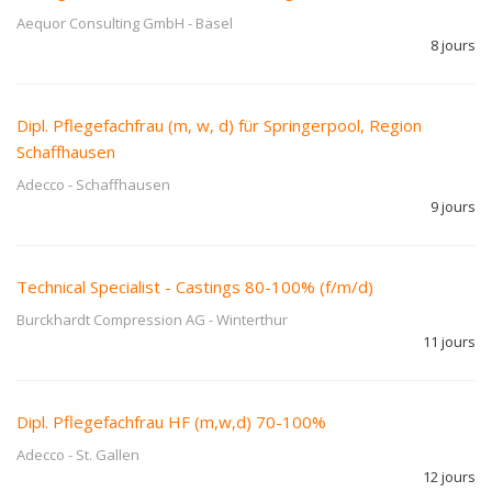
Aequor Consulting GmbH
-
Basel
8 jours
Dipl. Pflegefachfrau (m, w, d) für Springerpool, Region
Schaffhausen
Adecco
-
Schaffhausen
9 jours
Technical Specialist - Castings 80-100% (f/m/d)
Burckhardt Compression AG
-
Winterthur
11 jours
Dipl. Pflegefachfrau HF (m,w,d) 70-100%
Adecco
-
St. Gallen
12 jours