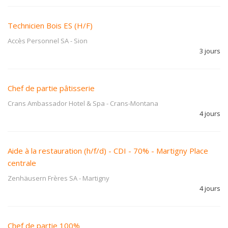
Technicien Bois ES (H/F)
Accès Personnel SA
-
Sion
3 jours
Chef de partie pâtisserie
Crans Ambassador Hotel & Spa
-
Crans-Montana
4 jours
Aide à la restauration (h/f/d) - CDI - 70% - Martigny Place
centrale
Zenhäusern Frères SA
-
Martigny
4 jours
Chef de partie 100%