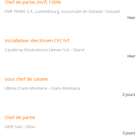
Chef de partie (m/f) 100%
FAIR TRADE S.A., Luxembourg, succursale de Gstaad
-
Gstaad
Hier
Installateur-électricien CFC h/f
Cauderay Electrotecnic Léman S.A.
-
Gland
Hier
sous chef de cuisine
Ultima Crans-Montana
-
Crans-Montana
2 jours
Chef de partie
GIHE Sàrl
-
Glion
3 jours