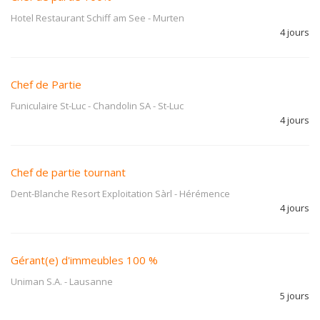
Hotel Restaurant Schiff am See
-
Murten
4 jours
Chef de Partie
Funiculaire St-Luc - Chandolin SA
-
St-Luc
4 jours
Chef de partie tournant
Dent-Blanche Resort Exploitation Sàrl
-
Hérémence
4 jours
Gérant(e) d'immeubles 100 %
Uniman S.A.
-
Lausanne
5 jours