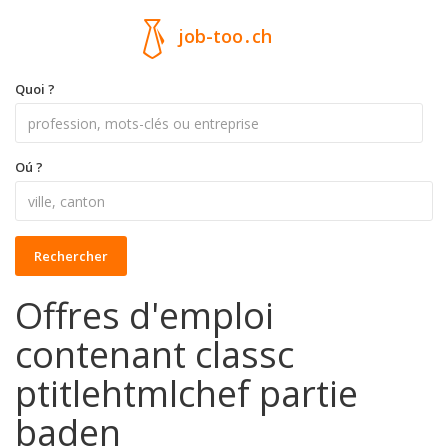
job-too
.
ch
Quoi ?
Oú ?
Rechercher
Offres d'emploi
contenant classc
ptitlehtmlchef partie
baden