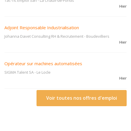
Tac-Tic Emploi Sàrl
-
La Chaux-de-Fonds
Hier
Adjoint Responsable Industrialisation
Johanna Davet Consulting RH & Recrutement
-
Boudevilliers
Hier
Opérateur sur machines automatisées
SIGMA Talent SA
-
Le Locle
Hier
Voir toutes nos offres d'emploi