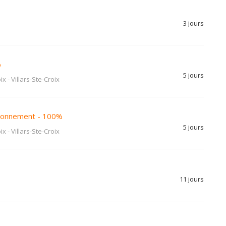
3 jours
%
5 jours
ix
-
Villars-Ste-Croix
sionnement - 100%
5 jours
ix
-
Villars-Ste-Croix
11 jours