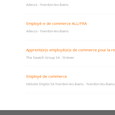
Adecco
-
Yverdon-les-Bains
Employé-e de commerce ALL/FRA
Adecco
-
Yverdon-les-Bains
Apprenti(e)s employé(e)s de commerce pour la re
The Swatch Group SA
-
St-Imier
Employé de commerce
Helvetic Emploi SA Yverdon-les-Bains
-
Yverdon-les-Bains