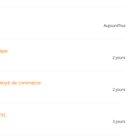
Aujourd'hui
nque
2 jours
employé de commerce
2 jours
/X)
3 jours