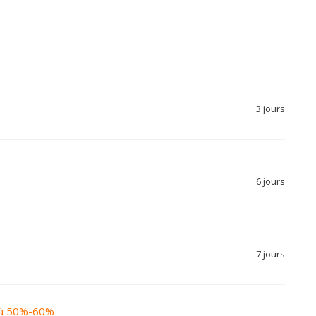
3 jours
6 jours
7 jours
e à 50%-60%