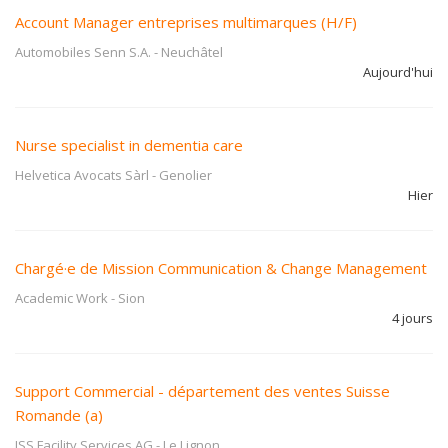
Account Manager entreprises multimarques (H/F)
Automobiles Senn S.A.
-
Neuchâtel
Aujourd'hui
Nurse specialist in dementia care
Helvetica Avocats Sàrl
-
Genolier
Hier
Chargé·e de Mission Communication & Change Management
Academic Work
-
Sion
4 jours
Support Commercial - département des ventes Suisse
Romande (a)
ISS Facility Services AG
-
Le Lignon