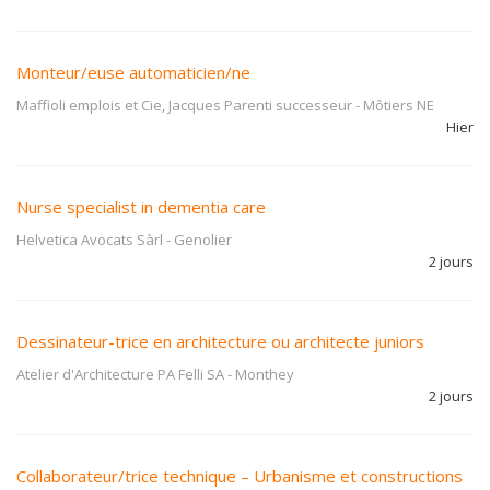
Monteur/euse automaticien/ne
Maffioli emplois et Cie, Jacques Parenti successeur
-
Môtiers NE
Hier
Nurse specialist in dementia care
Helvetica Avocats Sàrl
-
Genolier
2 jours
Dessinateur-trice en architecture ou architecte juniors
Atelier d'Architecture PA Felli SA
-
Monthey
2 jours
Collaborateur/trice technique – Urbanisme et constructions