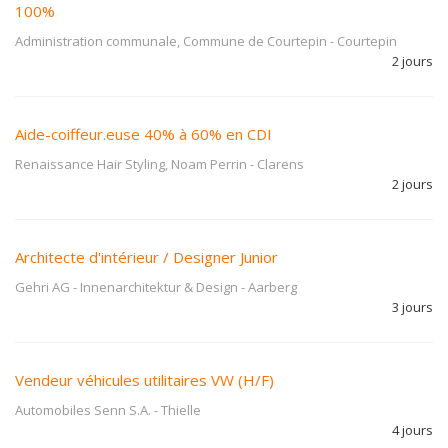
100%
Administration communale, Commune de Courtepin
-
Courtepin
2 jours
Aide-coiffeur.euse 40% à 60% en CDI
Renaissance Hair Styling, Noam Perrin
-
Clarens
2 jours
Architecte d'intérieur / Designer Junior
Gehri AG - Innenarchitektur & Design
-
Aarberg
3 jours
Vendeur véhicules utilitaires VW (H/F)
Automobiles Senn S.A.
-
Thielle
4 jours