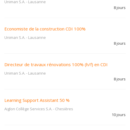
Uniman S.A.
-
Lausanne
8 jours
Economiste de la construction CDI 100%
Uniman S.A.
-
Lausanne
8 jours
Directeur de travaux rénovations 100% (h/f) en CDI
Uniman S.A.
-
Lausanne
8 jours
Learning Support Assistant 50 %
Aiglon Collège Services S.A.
-
Chesières
10 jours