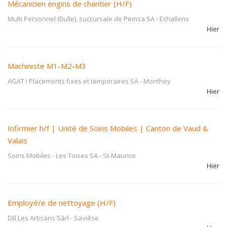
Mécanicien engins de chantier (H/F)
Multi Personnel (Bulle), succursale de Pemsa SA
-
Echallens
Hier
Machiniste M1-M2-M3
AGAT ! Placements fixes et temporaires SA
-
Monthey
Hier
Infirmier h/f | Unité de Soins Mobiles | Canton de Vaud &
Valais
Soins Mobiles - Les Toises SA
-
St-Maurice
Hier
Employé/e de nettoyage (H/F)
DB Les Artisans Sàrl
-
Savièse