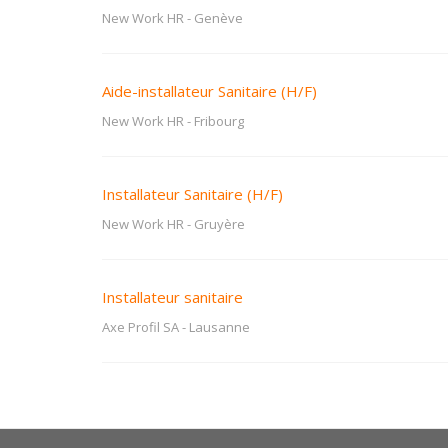
New Work HR
-
Genève
Aide-installateur Sanitaire (H/F)
New Work HR
-
Fribourg
Installateur Sanitaire (H/F)
New Work HR
-
Gruyère
Installateur sanitaire
Axe Profil SA
-
Lausanne