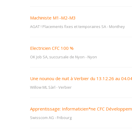
Machiniste M1-M2-M3
AGAT ! Placements fixes et temporaires SA
-
Monthey
Electricien CFC 100 %
OK Job SA, succursale de Nyon
-
Nyon
Une nounou de nuit à Verbier du 13.12.26 au 04.0
Willow ML Sàrl
-
Verbier
Apprentissage: Informaticien*ne CFC Développeme
Swisscom AG
-
Fribourg