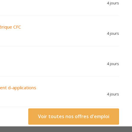
4 jours
érique CFC
4 jours
4 jours
nt d-applications
4 jours
Voir toutes nos offres d'emploi