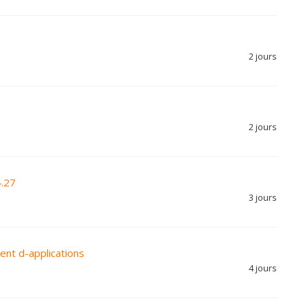
2 jours
2 jours
4.27
3 jours
nt d-applications
4 jours