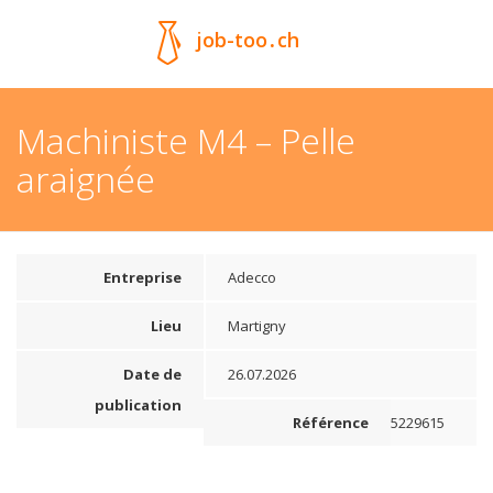
job-too
.
ch
Machiniste M4 – Pelle
araignée
Entreprise
Adecco
Lieu
Martigny
Date de
26.07.2026
publication
Référence
5229615