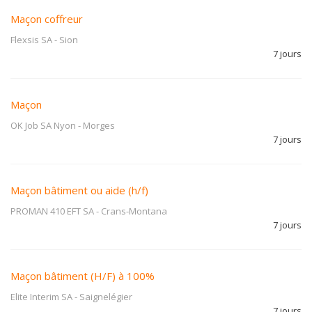
Maçon coffreur
Flexsis SA
-
Sion
7 jours
Maçon
OK Job SA Nyon
-
Morges
7 jours
Maçon bâtiment ou aide (h/f)
PROMAN 410 EFT SA
-
Crans-Montana
7 jours
Maçon bâtiment (H/F) à 100%
Elite Interim SA
-
Saignelégier
7 jours