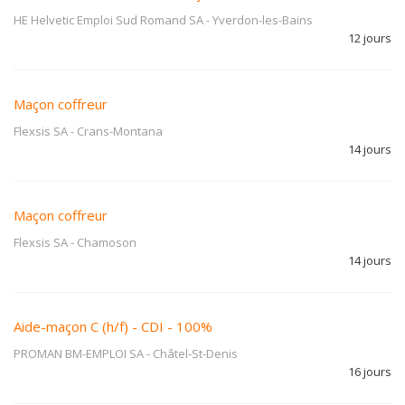
HE Helvetic Emploi Sud Romand SA
-
Yverdon-les-Bains
12 jours
Maçon coffreur
Flexsis SA
-
Crans-Montana
14 jours
Maçon coffreur
Flexsis SA
-
Chamoson
14 jours
Aide-maçon C (h/f) - CDI - 100%
PROMAN BM-EMPLOI SA
-
Châtel-St-Denis
16 jours