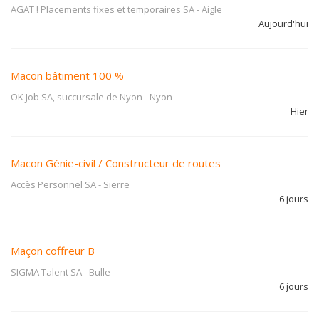
AGAT ! Placements fixes et temporaires SA
-
Aigle
Aujourd'hui
Macon bâtiment 100 %
OK Job SA, succursale de Nyon
-
Nyon
Hier
Macon Génie-civil / Constructeur de routes
Accès Personnel SA
-
Sierre
6 jours
Maçon coffreur B
SIGMA Talent SA
-
Bulle
6 jours