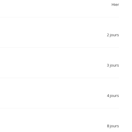
Hier
2 jours
3 jours
4 jours
8 jours