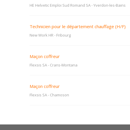
HE Helvetic Emploi Sud Romand SA
-
Yverdon-les-Bains
Technicien pour le département chauffage (H/F)
New Work HR
-
Fribourg
Maçon coffreur
Flexsis SA
-
Crans-Montana
Maçon coffreur
Flexsis SA
-
Chamoson