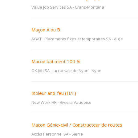
Value Job Services SA
-
Crans-Montana
Maçon A ou B
AGAT ! Placements fixes et temporaires SA
-
Aigle
Macon bâtiment 100 %
OK Job SA, succursale de Nyon
-
Nyon
Isoleur anti-feu (H/F)
New Work HR
-
Riviera Vaudoise
Macon Génie-civil / Constructeur de routes
Accès Personnel SA
-
Sierre