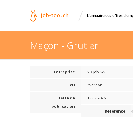
/
job-too
.
ch
L'annuaire des offres d'em
Maçon - Grutier
Entreprise
VD Job SA
Lieu
Yverdon
Date de
13.07.2026
publication
Référence