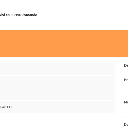
ploi en Suisse Romande
D
P
N
4946112
Da