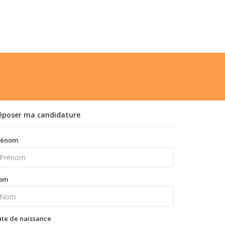
époser ma candidature
rénom
om
te de naissance