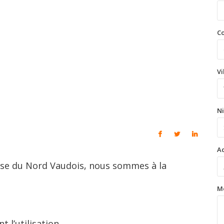
Co
Vi
Ni
Ad
ise du Nord Vaudois, nous sommes à la
M
t l’utilisation