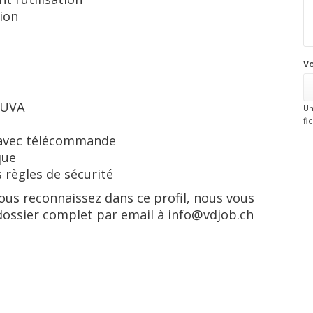
ion
Vo
 SUVA
Un
fi
l avec télécommande
que
s règles de sécurité
vous reconnaissez dans ce profil, nous vous
ossier complet par email à info@vdjob.ch