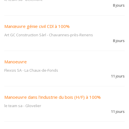
8 jours
Manœuvre génie civil CDl à 100%
Art GC Construction Sàrl
-
Chavannes-près-Renens
8 jours
Manoeuvre
Flexsis SA
-
La Chaux-de-Fonds
11 jours
Manoeuvre dans l'industrie du bois (H/F) à 100%
le team sa
-
Glovelier
11 jours