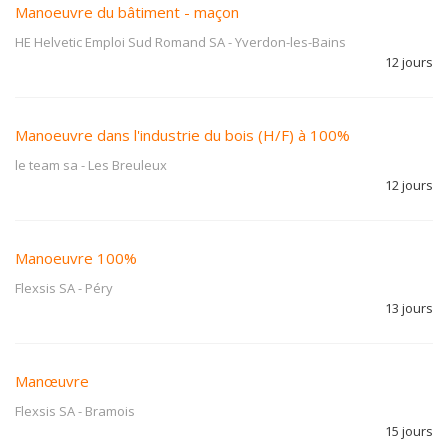
Manoeuvre du bâtiment - maçon
HE Helvetic Emploi Sud Romand SA
-
Yverdon-les-Bains
12 jours
Manoeuvre dans l'industrie du bois (H/F) à 100%
le team sa
-
Les Breuleux
12 jours
Manoeuvre 100%
Flexsis SA
-
Péry
13 jours
Manœuvre
Flexsis SA
-
Bramois
15 jours