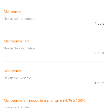
Manœuvre
Flexsis SA
-
Chamoson
4 jours
Manoeuvre H/F
Flexsis SA
-
Neuchâtel
5 jours
Manoeuvre C
Flexsis SA
-
Vissoie
5 jours
Manoeuvre en industrie alimentaire (H/F) à 100%
le team sa
-
Delémont