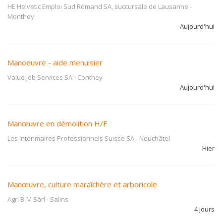
HE Helvetic Emploi Sud Romand SA, succursale de Lausanne
-
Monthey
Aujourd'hui
Manoeuvre - aide menuisier
Value Job Services SA
-
Conthey
Aujourd'hui
Manœuvre en démolition H/F
Les Intérimaires Professionnels Suisse SA
-
Neuchâtel
Hier
Manœuvre, culture maraîchère et arboricole
Agri B-M Sàrl
-
Salins
4 jours