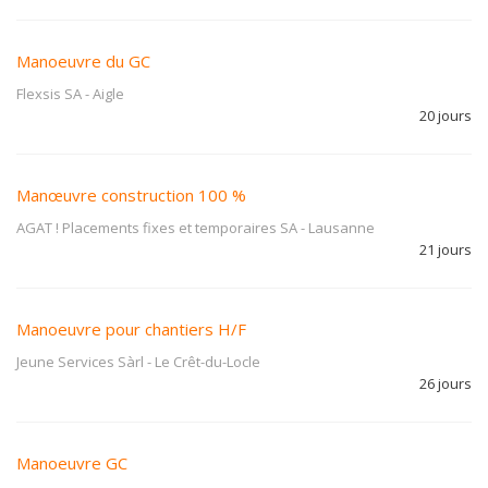
Manoeuvre du GC
Flexsis SA
-
Aigle
20 jours
Manœuvre construction 100 %
AGAT ! Placements fixes et temporaires SA
-
Lausanne
21 jours
Manoeuvre pour chantiers H/F
Jeune Services Sàrl
-
Le Crêt-du-Locle
26 jours
Manoeuvre GC