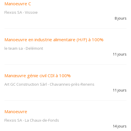
Manoeuvre C
Flexsis SA
-
Vissoie
8 jours
Manoeuvre en industrie alimentaire (H/F) à 100%
le team sa
-
Delémont
11 jours
Manœuvre génie civil CDl à 100%
Art GC Construction Sàrl
-
Chavannes-près-Renens
11 jours
Manoeuvre
Flexsis SA
-
La Chaux-de-Fonds
14 jours