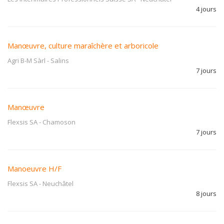
4 jours
Manœuvre, culture maraîchère et arboricole
Agri B-M Sàrl
-
Salins
7 jours
Manœuvre
Flexsis SA
-
Chamoson
7 jours
Manoeuvre H/F
Flexsis SA
-
Neuchâtel
8 jours