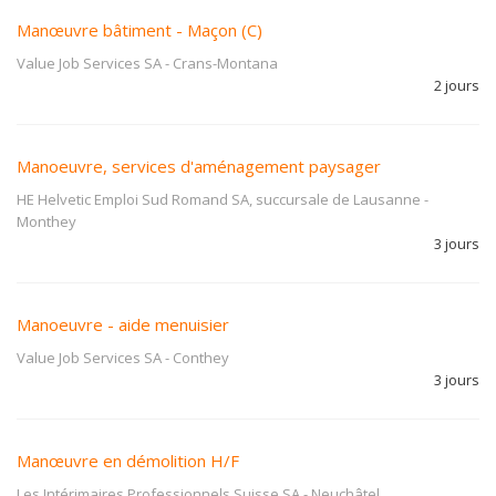
Manœuvre bâtiment - Maçon (C)
Value Job Services SA
-
Crans-Montana
2 jours
Manoeuvre, services d'aménagement paysager
HE Helvetic Emploi Sud Romand SA, succursale de Lausanne
-
Monthey
3 jours
Manoeuvre - aide menuisier
Value Job Services SA
-
Conthey
3 jours
Manœuvre en démolition H/F
Les Intérimaires Professionnels Suisse SA
-
Neuchâtel