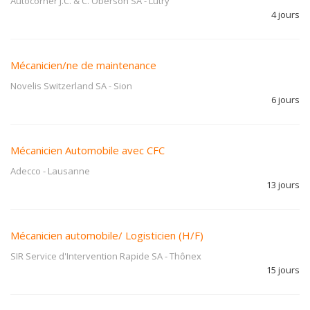
Autocorner J.C. & C. Oberson SA
-
Lutry
4 jours
Mécanicien/ne de maintenance
Novelis Switzerland SA
-
Sion
6 jours
Mécanicien Automobile avec CFC
Adecco
-
Lausanne
13 jours
Mécanicien automobile/ Logisticien (H/F)
SIR Service d'Intervention Rapide SA
-
Thônex
15 jours