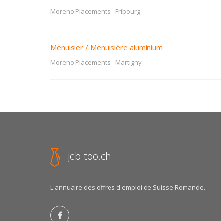
Moreno Placements
-
Fribourg
Menuisier / Menuisière aluminium
Moreno Placements
-
Martigny
job-too.ch
L'annuaire des offres d'emploi de Suisse Romande.