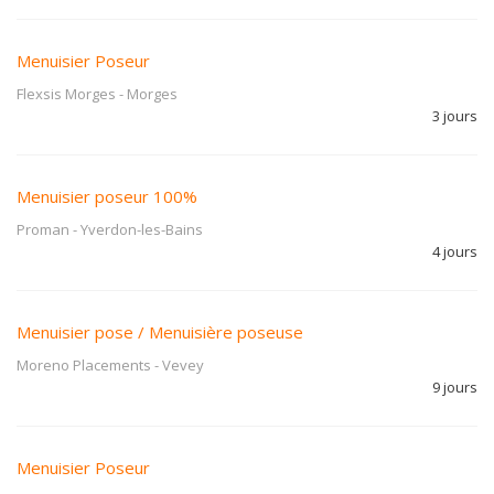
Menuisier Poseur
Flexsis Morges
-
Morges
3 jours
Menuisier poseur 100%
Proman
-
Yverdon-les-Bains
4 jours
Menuisier pose / Menuisière poseuse
Moreno Placements
-
Vevey
9 jours
Menuisier Poseur