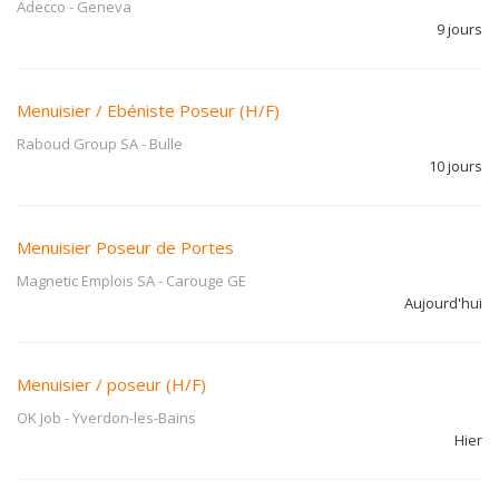
Adecco
-
Geneva
9 jours
Menuisier / Ebéniste Poseur (H/F)
Raboud Group SA
-
Bulle
10 jours
Menuisier Poseur de Portes
Magnetic Emplois SA
-
Carouge GE
Aujourd'hui
Menuisier / poseur (H/F)
OK Job
-
Yverdon-les-Bains
Hier