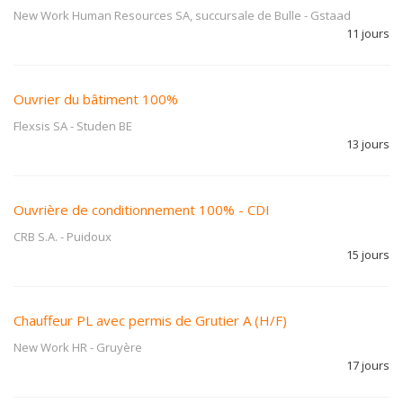
New Work Human Resources SA, succursale de Bulle
-
Gstaad
11 jours
Ouvrier du bâtiment 100%
Flexsis SA
-
Studen BE
13 jours
Ouvrière de conditionnement 100% - CDI
CRB S.A.
-
Puidoux
15 jours
Chauffeur PL avec permis de Grutier A (H/F)
New Work HR
-
Gruyère
17 jours