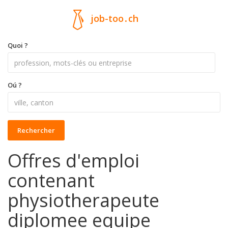
job-too
.
ch
Quoi ?
Oú ?
Rechercher
Offres d'emploi
contenant
physiotherapeute
diplomee equipe