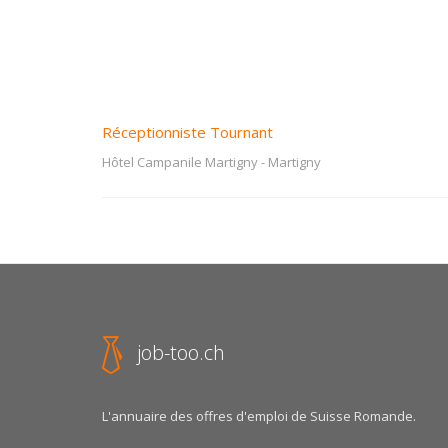
Réceptionniste Tournant
Hôtel Campanile Martigny
-
Martigny
job-too.ch
L'annuaire des offres d'emploi de Suisse Romande.