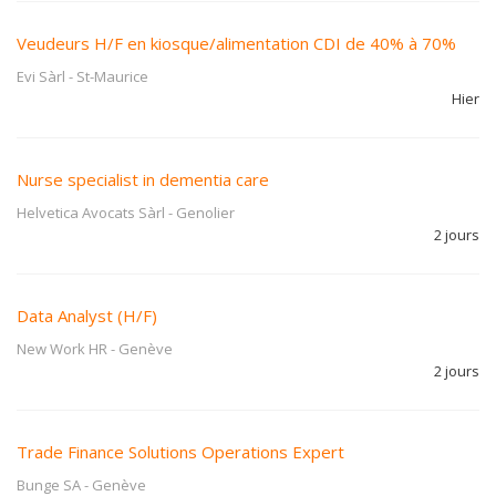
Veudeurs H/F en kiosque/alimentation CDI de 40% à 70%
Evi Sàrl
-
St-Maurice
Hier
Nurse specialist in dementia care
Helvetica Avocats Sàrl
-
Genolier
2 jours
Data Analyst (H/F)
New Work HR
-
Genève
2 jours
Trade Finance Solutions Operations Expert
Bunge SA
-
Genève