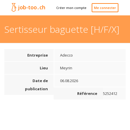
job-too
.
ch
Créer mon compte
Me connecter
Sertisseur baguette [H/F/X]
Entreprise
Adecco
Lieu
Meyrin
Date de
06.08.2026
publication
Référence
5252412