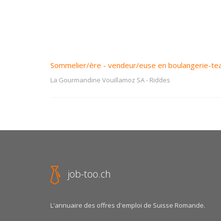
Sommelier/ère - vendeur/euse en boulangerie-te
La Gourmandine Vouillamoz SA
-
Riddes
job-too.ch
L'annuaire des offres d'emploi de Suisse Romande.