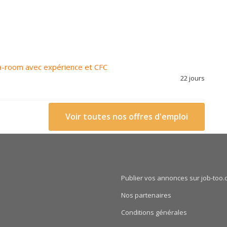
a-room avec expérience et CFC
22 jours
Voir toutes nos offres d'emploi
Publier vos annonces sur job-too.
Nos partenaires
Conditions générales