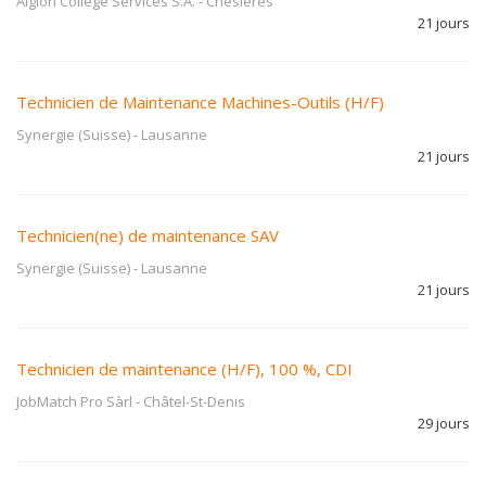
Aiglon Collège Services S.A.
-
Chesières
21 jours
Technicien de Maintenance Machines-Outils (H/F)
Synergie (Suisse)
-
Lausanne
21 jours
Technicien(ne) de maintenance SAV
Synergie (Suisse)
-
Lausanne
21 jours
Technicien de maintenance (H/F), 100 %, CDI
JobMatch Pro Sàrl
-
Châtel-St-Denis
29 jours