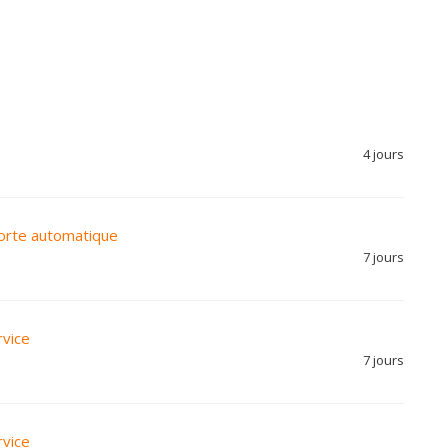
4 jours
porte automatique
7 jours
rvice
7 jours
rvice