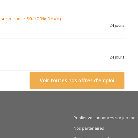
osurveillance 80-100% (f/h/d)
24 jours
24 jours
Voir toutes nos offres d'emploi
Publier vos annonces sur job-too.
Nos partenaires