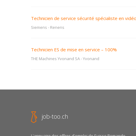
Technicien de service sécurité spécialiste en vidé
Siemens
-
Renens
Technicien ES de mise en service – 100%
THE Machines Yvonand SA
-
Yvonand
job-too.ch
L'annuaire des offres d'emploi de Suisse Romande.