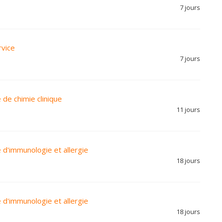
7 jours
rvice
7 jours
 de chimie clinique
11 jours
 d'immunologie et allergie
18 jours
 d'immunologie et allergie
18 jours