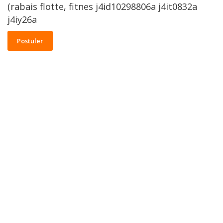
(rabais flotte, fitnes j4id10298806a j4it0832a
j4iy26a
Postuler