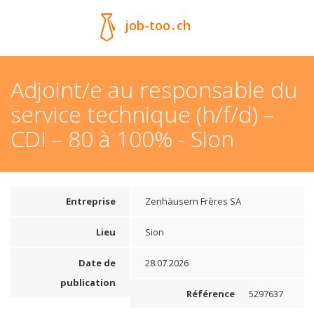
job-too
.
ch
Adjoint/e au responsable du
service technique (h/f/d) –
CDI – 80 à 100% - Sion
Entreprise
Zenhäusern Frères SA
Lieu
Sion
Date de
28.07.2026
publication
Référence
5297637