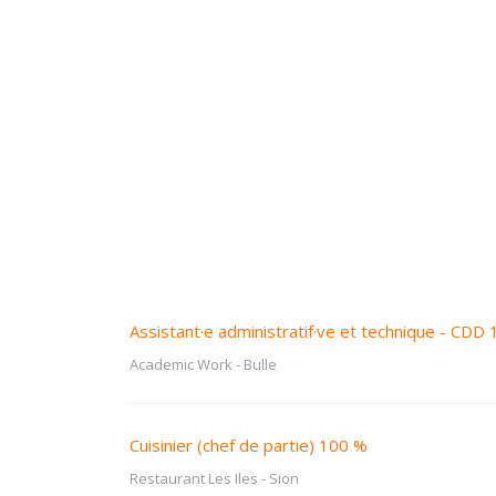
Assistant·e administratif·ve et technique - CDD
Academic Work
-
Bulle
Cuisinier (chef de partie) 100 %
Restaurant Les Iles
-
Sion