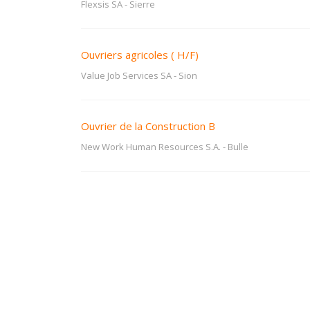
Flexsis SA
-
Sierre
Ouvriers agricoles ( H/F)
Value Job Services SA
-
Sion
Ouvrier de la Construction B
New Work Human Resources S.A.
-
Bulle