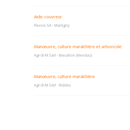
Aide-couvreur
Flexsis SA
-
Martigny
Manœuvre, culture maraîchère et arboricole
Agri B-M Sàrl
-
Bieudron (Nendaz)
Manœuvre, culture maraîchère
Agri B-M Sàrl
-
Riddes