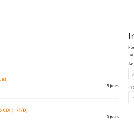
I
Pou
for
Ad
ues
5 jours
Pr
% CDI (H/F/D)
5 jours